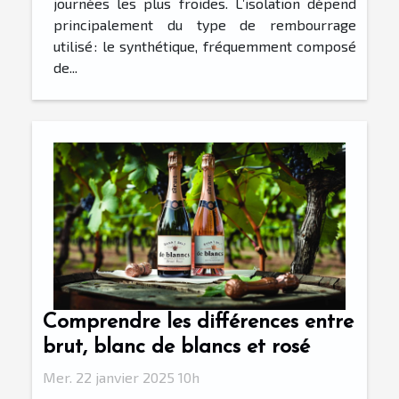
journées les plus froides. L’isolation dépend
principalement du type de rembourrage
utilisé : le synthétique, fréquemment composé
de...
Comprendre les différences entre
brut, blanc de blancs et rosé
Mer. 22 janvier 2025 10h