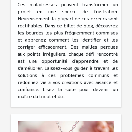
Ces maladresses peuvent transformer un
projet en une source de frustration.
Heureusement, la plupart de ces erreurs sont
rectifiables. Dans ce billet de blog, découvrez
les bourdes les plus fréquemment commises
et apprenez comment les identifier et les
corriger efficacement. Des mailles perdues
aux points irréguliers, chaque défi rencontré
est une opportunité d'apprendre et de
s'améliorer. Laissez-vous guider à travers les
solutions à ces problèmes communs et
redonnez vie à vos créations avec aisance et
confiance. Lisez la suite pour devenir un
maître du tricot et du...