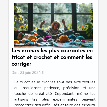
Les erreurs les plus courantes en
tricot et crochet et comment les
corriger
Dim. 23 juin 2024 1h
Le tricot et le crochet sont des arts textiles
qui requièrent patience, précision et une
touche de créativité. Cependant, même les
artisans les plus expérimentés peuvent
rencontrer des difficultés et faire des erreurs.