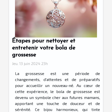
Étapes pour nettoyer et
entretenir votre bola de
grossesse
Jeu. 13 juin 2024 23h
La grossesse est une période de
changements, d'attentes et de préparatifs
pour accueillir un nouveau-né. Au cœur de
cette expérience, le bola de grossesse est
devenu un symbole cher aux futures mamans,
apportant une touche de douceur et de
sérénité. Ce bijou harmonieux, qui tinte