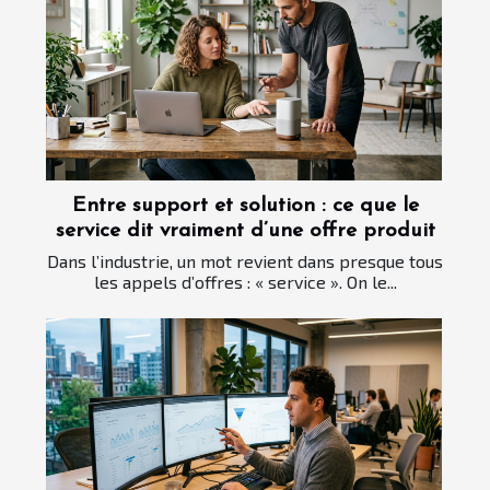
Entre support et solution : ce que le
service dit vraiment d’une offre produit
Dans l’industrie, un mot revient dans presque tous
les appels d’offres : « service ». On le...