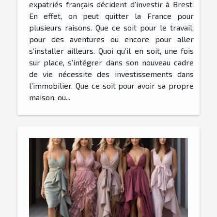
expatriés français décident d’investir à Brest.
En effet, on peut quitter la France pour
plusieurs raisons. Que ce soit pour le travail,
pour des aventures ou encore pour aller
s’installer ailleurs. Quoi qu’il en soit, une fois
sur place, s’intégrer dans son nouveau cadre
de vie nécessite des investissements dans
l’immobilier. Que ce soit pour avoir sa propre
maison, ou...