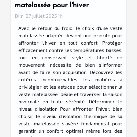
matelassée pour l'hiver
Dim. 27 juillet 2025 1h
Avec le retour du froid, le choix d'une veste
matelassée adaptée devient une priorité pour
affronter l’hiver en tout confort. Protéger
efficacement contre les températures basses,
tout en conservant style et liberté de
mouvement, nécessite de bien s’informer
avant de faire son acquisition. Découvrez les
critères incontournables, les matières à
privilégier et les astuces pour sélectionner la
veste matelassée idéale et traverser la saison
hivernale en toute sérénité. Déterminer le
niveau d’isolation Pour affronter l’hiver, bien
choisir le niveau d’isolation thermique de sa
veste matelassée s’avère fondamental pour
garantir un confort optimal même lors des