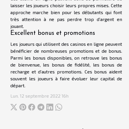
laisser les joueurs choisir leurs propres mises. Cette
approche marche bien pour les débutants qui font
très attention à ne pas perdre trop d’argent en
jouant.
Excellent bonus et promotions
Les joueurs qui utilisent des casinos en ligne peuvent
bénéficier de nombreuses promotions et de bonus.
Parmi les bonus disponibles, on retrouve les bonus
de bienvenue, les bonus de fidélité, les bonus de
recharge et d’autres promotions. Ces bonus aident
souvent les joueurs à faire évoluer leur capital de
départ.
Lun. 12 septembre 2022 16h