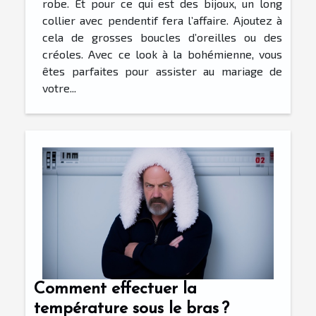
robe. Et pour ce qui est des bijoux, un long
collier avec pendentif fera l’affaire. Ajoutez à
cela de grosses boucles d’oreilles ou des
créoles. Avec ce look à la bohémienne, vous
êtes parfaites pour assister au mariage de
votre...
Comment effectuer la
température sous le bras ?