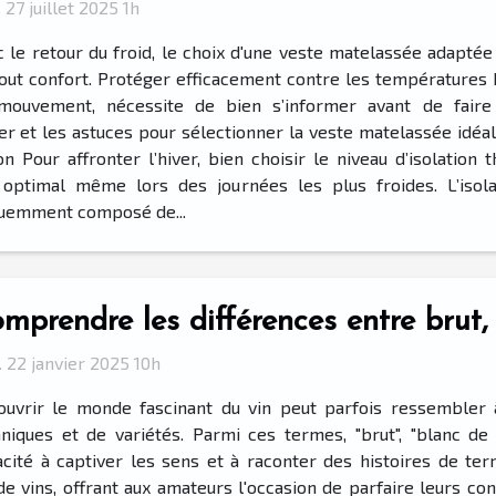
 27 juillet 2025 1h
 le retour du froid, le choix d'une veste matelassée adaptée 
out confort. Protéger efficacement contre les températures b
mouvement, nécessite de bien s’informer avant de faire 
ier et les astuces pour sélectionner la veste matelassée idéal
on Pour affronter l’hiver, bien choisir le niveau d’isolatio
 optimal même lors des journées les plus froides. L’iso
équemment composé de...
mprendre les différences entre brut,
 22 janvier 2025 10h
ouvrir le monde fascinant du vin peut parfois ressembler 
niques et de variétés. Parmi ces termes, "brut", "blanc de 
cité à captiver les sens et à raconter des histoires de terr
e vins, offrant aux amateurs l'occasion de parfaire leurs conn