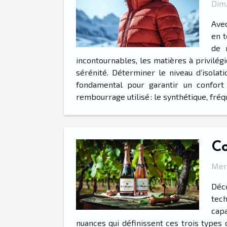
Dim.
Avec
en t
de 
incontournables, les matières à privilég
sérénité. Déterminer le niveau d’isolati
fondamental pour garantir un confort
rembourrage utilisé : le synthétique, fr
Co
Mer.
Déc
tech
capa
nuances qui définissent ces trois types d