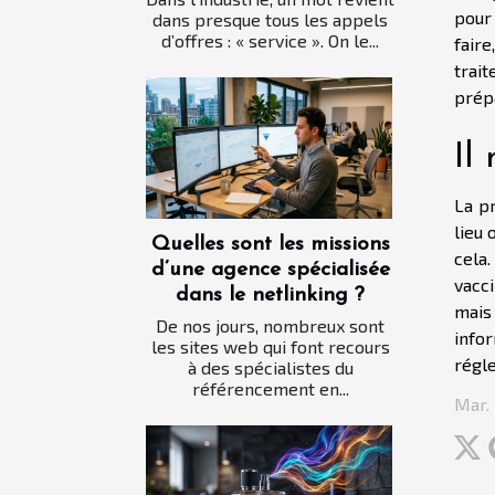
pour 
dans presque tous les appels
d’offres : « service ». On le...
faire
trait
prép
Il
La pr
lieu
Quelles sont les missions
cela
d’une agence spécialisée
vacci
dans le netlinking ?
mais
De nos jours, nombreux sont
info
les sites web qui font recours
régle
à des spécialistes du
référencement en...
Mar. 