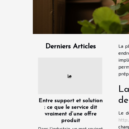
Derniers Articles
La p
endr
impl
perm
prép
La
de
Entre support et solution
: ce que le service dit
Le d
vraiment d’une offre
http
produit
chan
Dans l’industrie, un mot revient